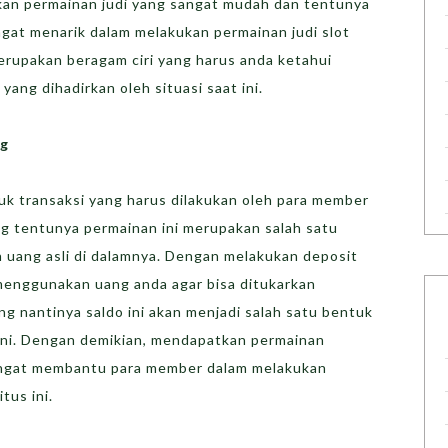
kan permainan judi yang sangat mudah dan tentunya
gat menarik dalam melakukan permainan judi slot
 merupakan beragam ciri yang harus anda ketahui
ang dihadirkan oleh situasi saat ini.
ng
uk transaksi yang harus dilakukan oleh para member
g tentunya permainan ini merupakan salah satu
uang asli di dalamnya. Dengan melakukan deposit
menggunakan uang anda agar bisa ditukarkan
ng nantinya saldo ini akan menjadi salah satu bentuk
 ini. Dengan demikian, mendapatkan permainan
sangat membantu para member dalam melakukan
tus ini.