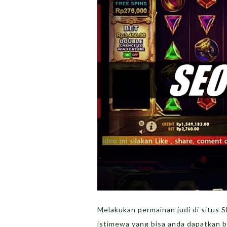
Melakukan permainan judi di situs 
istimewa yang bisa anda dapatkan 