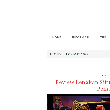
HOME
INFORMASI
TIPS
ARCHIVES FOR MAY 2022
MAY 2
Review Lengkap Sit
Pena