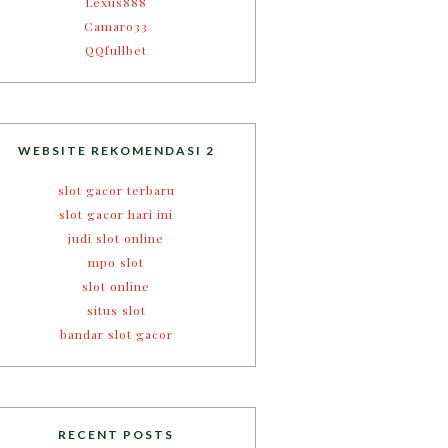
Lexus888
Camaro33
QQfullbet
WEBSITE REKOMENDASI 2
slot gacor terbaru
slot gacor hari ini
judi slot online
mpo slot
slot online
situs slot
bandar slot gacor
RECENT POSTS