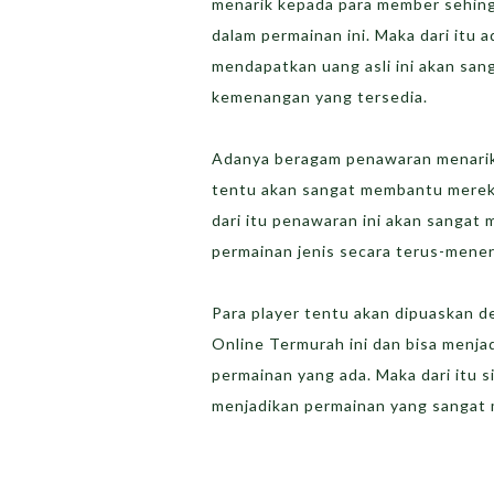
menarik kepada para member sehing
dalam permainan ini. Maka dari itu
mendapatkan uang asli ini akan sa
kemenangan yang tersedia.
Adanya beragam penawaran menarik 
tentu akan sangat membantu mereka
dari itu penawaran ini akan sangat
permainan jenis secara terus-meneru
Para player tentu akan dipuaskan 
Online Termurah ini dan bisa menja
permainan yang ada. Maka dari itu si
menjadikan permainan yang sangat 