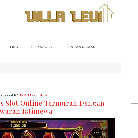
TRIK
RTP SLOTS
TENTANG KAMI
9, 2022
BY
RAY MECHANIC
us Slot Online Termurah Dengan
waran Istimewa