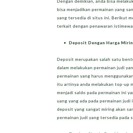
Dengan demikian, anda bisa melaku
bisa menjadikan permainan yang san
yang tersedia di situs ini. Berikut
terkait dengan penawaran istimewa y
Deposit Dengan Harga Miri
Deposit merupakan salah satu bent
dalam melakukan permainan judi yan
permainan yang harus menggunakan 
itu artinya anda melakukan top-up 
menjadi saldo pada permainan ini ya
uang yang ada pada permainan judi
deposit yang sangat miring akan 
permainan judi yang tersedia pada si