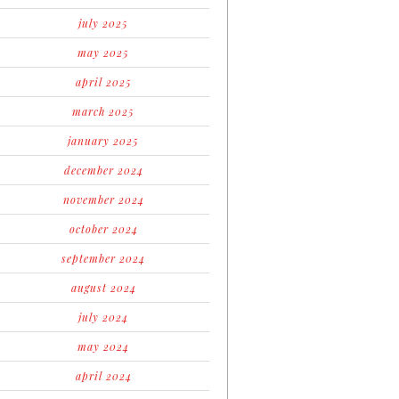
july 2025
may 2025
april 2025
march 2025
january 2025
december 2024
november 2024
october 2024
september 2024
august 2024
july 2024
may 2024
april 2024