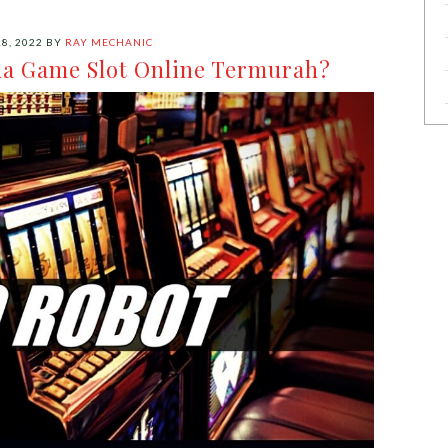
8, 2022
BY
RAY MECHANIC
da Game Slot Online Termurah?