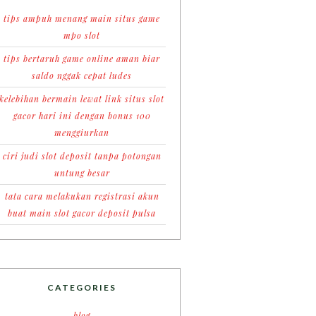
tips ampuh menang main situs game
mpo slot
tips bertaruh game online aman biar
saldo nggak cepat ludes
kelebihan bermain lewat link situs slot
gacor hari ini dengan bonus 100
menggiurkan
ciri judi slot deposit tanpa potongan
untung besar
tata cara melakukan registrasi akun
buat main slot gacor deposit pulsa
CATEGORIES
blog