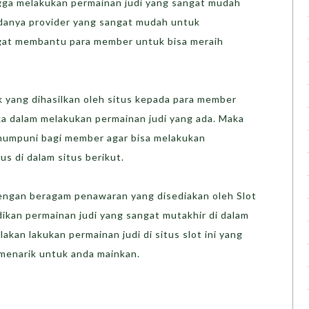
ga melakukan permainan judi yang sangat mudah
 adanya provider yang sangat mudah untuk
ngat membantu para member untuk bisa meraih
yang dihasilkan oleh situs kepada para member
 dalam melakukan permainan judi yang ada. Maka
 mumpuni bagi member agar bisa melakukan
s di dalam situs berikut.
dengan beragam penawaran yang disediakan oleh Slot
dikan permainan judi yang sangat mutakhir di dalam
lakan lakukan permainan judi di situs slot ini yang
menarik untuk anda mainkan.