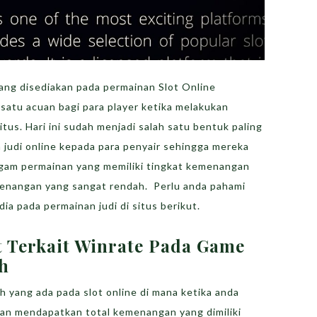
yang disediakan pada permainan Slot Online
 satu acuan bagi para player ketika melakukan
itus. Hari ini sudah menjadi salah satu bentuk paling
judi online kepada para penyair sehingga mereka
gam permainan yang memiliki tingkat kemenangan
emenangan yang sangat rendah. Perlu anda pahami
ia pada permainan judi di situs berikut.
t Terkait Winrate Pada Game
h
h yang ada pada slot online di mana ketika anda
an mendapatkan total kemenangan yang dimiliki