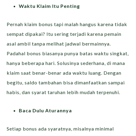
Waktu Klaim Itu Penting
Pernah klaim bonus tapi malah hangus karena tidak
sempat dipakai? Itu sering terjadi karena pemain
asal ambil tanpa melihat jadwal bermainnya.
Padahal bonus biasanya punya batas waktu singkat,
hanya beberapa hari.
Solusinya sederhana, di mana
klaim saat benar-benar ada waktu luang. Dengan
begitu, saldo tambahan bisa dimanfaatkan sampai
habis, dan syarat taruhan lebih mudah terpenuhi.
Baca Dulu Aturannya
Setiap bonus ada syaratnya, misalnya minimal