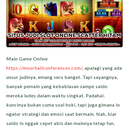
Main Game Online
https://moorhallconferences.com/
, apalagi yang ada
unsur judinya, emang seru banget. Tapi sayangnya,
banyak pemain yang kebablasan sampe saldo
mereka ludes dalam waktu singkat. Padahal,
kuncinya bukan cuma soal hoki, tapi juga gimana lo
ngatur strategi dan emosi saat bermain. Nah, biar
saldo lo nggak cepet abis dan mainnya tetap fun,