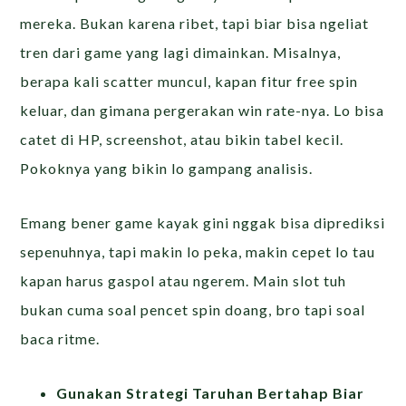
mereka. Bukan karena ribet, tapi biar bisa ngeliat
tren dari game yang lagi dimainkan. Misalnya,
berapa kali scatter muncul, kapan fitur free spin
keluar, dan gimana pergerakan win rate-nya. Lo bisa
catet di HP, screenshot, atau bikin tabel kecil.
Pokoknya yang bikin lo gampang analisis.
Emang bener game kayak gini nggak bisa diprediksi
sepenuhnya, tapi makin lo peka, makin cepet lo tau
kapan harus gaspol atau ngerem. Main slot tuh
bukan cuma soal pencet spin doang, bro tapi soal
baca ritme.
Gunakan Strategi Taruhan Bertahap Biar