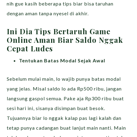
nih gue kasih beberapa tips biar bisa taruhan
dengan aman tanpa nyesel di akhir.
Ini Dia Tips Bertaruh Game
Online Aman Biar Saldo Nggak
Cepat Ludes
Tentukan Batas Modal Sejak Awal
Sebelum mulai main, lo wajib punya batas modal
yang jelas. Misal saldo lo ada Rp500 ribu, jangan
langsung gaspol semua. Pake aja Rp300 ribu buat
sesi hari ini, sisanya disimpan buat besok.
Tujuannya biar lo nggak kalap pas lagi kalah dan
tetap punya cadangan buat lanjut main nanti. Main