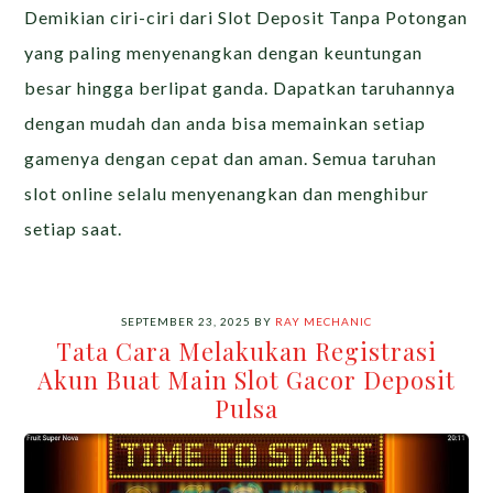
Demikian ciri-ciri dari Slot Deposit Tanpa Potongan
yang paling menyenangkan dengan keuntungan
besar hingga berlipat ganda. Dapatkan taruhannya
dengan mudah dan anda bisa memainkan setiap
gamenya dengan cepat dan aman. Semua taruhan
slot online selalu menyenangkan dan menghibur
setiap saat.
SEPTEMBER 23, 2025
BY
RAY MECHANIC
Tata Cara Melakukan Registrasi
Akun Buat Main Slot Gacor Deposit
Pulsa