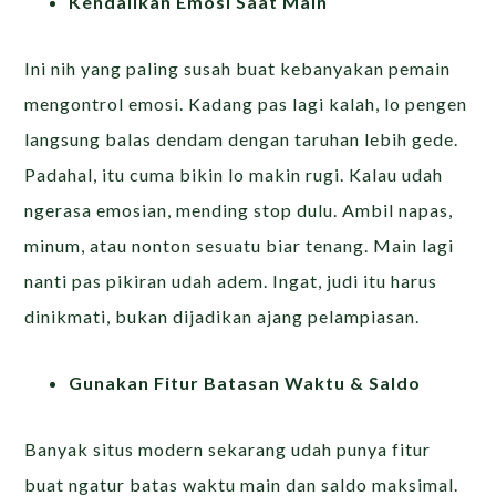
Kendalikan Emosi Saat Main
Ini nih yang paling susah buat kebanyakan pemain
mengontrol emosi. Kadang pas lagi kalah, lo pengen
langsung balas dendam dengan taruhan lebih gede.
Padahal, itu cuma bikin lo makin rugi.
Kalau udah
ngerasa emosian, mending stop dulu. Ambil napas,
minum, atau nonton sesuatu biar tenang. Main lagi
nanti pas pikiran udah adem. Ingat, judi itu harus
dinikmati, bukan dijadikan ajang pelampiasan.
Gunakan Fitur Batasan Waktu & Saldo
Banyak situs modern sekarang udah punya fitur
buat ngatur batas waktu main dan saldo maksimal.