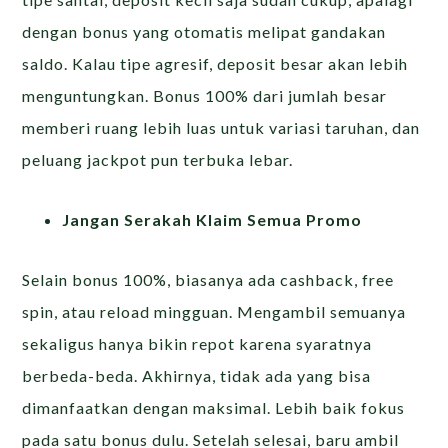
dengan bonus yang otomatis melipat gandakan
saldo.
Kalau tipe agresif, deposit besar akan lebih
menguntungkan. Bonus 100% dari jumlah besar
memberi ruang lebih luas untuk variasi taruhan, dan
peluang jackpot pun terbuka lebar.
Jangan Serakah Klaim Semua Promo
Selain bonus 100%, biasanya ada cashback, free
spin, atau reload mingguan. Mengambil semuanya
sekaligus hanya bikin repot karena syaratnya
berbeda-beda. Akhirnya, tidak ada yang bisa
dimanfaatkan dengan maksimal.
Lebih baik fokus
pada satu bonus dulu. Setelah selesai, baru ambil