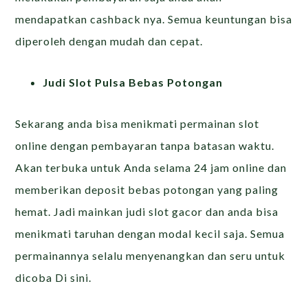
mendapatkan cashback nya. Semua keuntungan bisa
diperoleh dengan mudah dan cepat.
Judi Slot Pulsa Bebas Potongan
Sekarang anda bisa menikmati permainan slot
online dengan pembayaran tanpa batasan waktu.
Akan terbuka untuk Anda selama 24 jam online dan
memberikan deposit bebas potongan yang paling
hemat. Jadi mainkan judi slot gacor dan anda bisa
menikmati taruhan dengan modal kecil saja. Semua
permainannya selalu menyenangkan dan seru untuk
dicoba Di sini.