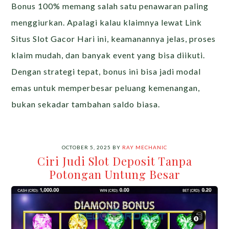
Bonus 100% memang salah satu penawaran paling
menggiurkan. Apalagi kalau klaimnya lewat Link
Situs Slot Gacor Hari ini, keamanannya jelas, proses
klaim mudah, dan banyak event yang bisa diikuti.
Dengan strategi tepat, bonus ini bisa jadi modal
emas untuk memperbesar peluang kemenangan,
bukan sekadar tambahan saldo biasa.
OCTOBER 5, 2025
BY
RAY MECHANIC
Ciri Judi Slot Deposit Tanpa
Potongan Untung Besar