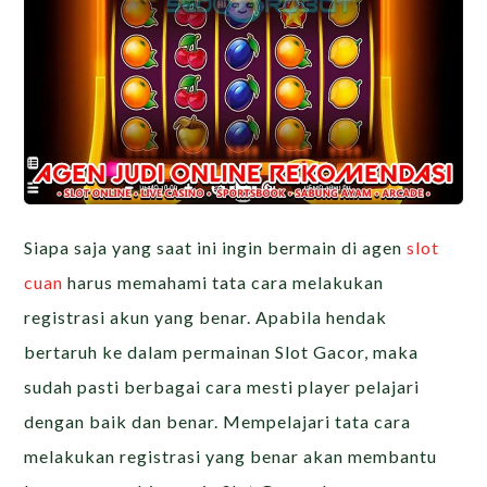
Siapa saja yang saat ini ingin bermain di agen
slot
cuan
harus memahami tata cara melakukan
registrasi akun yang benar. Apabila hendak
bertaruh ke dalam permainan Slot Gacor, maka
sudah pasti berbagai cara mesti player pelajari
dengan baik dan benar. Mempelajari tata cara
melakukan registrasi yang benar akan membantu