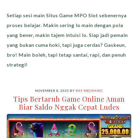
Setiap sesi main Situs Game MPO Slot sebenernya
proses belajar. Makin sering lo main dengan pola
yang bener, makin tajem intuisi lo. Siap jadi pemain
yang bukan cuma hoki, tapi juga cerdas? Gaskeun,
bro! Main boleh, tapi tetap santai, rapi, dan penuh
strategi!
NOVEMBER 8, 2025
BY
RAY MECHANIC
Tips Bertaruh Game Online Aman
Biar Saldo Nggak Cepat Ludes