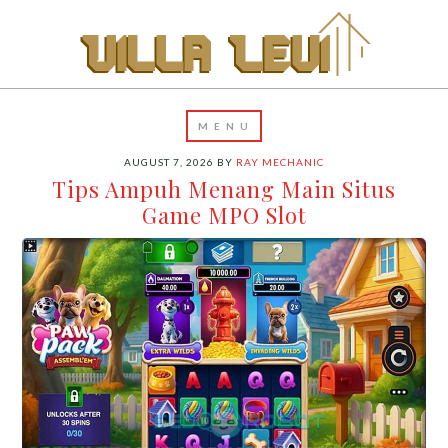
AUGUST 7, 2026
BY
RAY MECHANIC
Tips Ampuh Menang Main Situs
Game MPO Slot