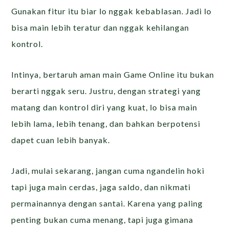
Gunakan fitur itu biar lo nggak kebablasan. Jadi lo
bisa main lebih teratur dan nggak kehilangan
kontrol.
Intinya, bertaruh aman main Game Online itu bukan
berarti nggak seru. Justru, dengan strategi yang
matang dan kontrol diri yang kuat, lo bisa main
lebih lama, lebih tenang, dan bahkan berpotensi
dapet cuan lebih banyak.
Jadi, mulai sekarang, jangan cuma ngandelin hoki
tapi juga main cerdas, jaga saldo, dan nikmati
permainannya dengan santai. Karena yang paling
penting bukan cuma menang, tapi juga gimana