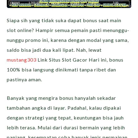
Siapa sih yang tidak suka dapat bonus saat main
slot online? Hampir semua pemain pasti menunggu-
nunggu promo ini, karena dengan modal yang sama,
saldo bisa jadi dua kali lipat. Nah, lewat
mustang303
Link Situs Slot Gacor Hari ini, bonus
100% bisa langsung dinikmati tanpa ribet dan
pastinya aman.
Banyak yang mengira bonus hanyalah sekadar
tambahan angka di layar. Padahal, kalau dipakai
dengan strategi yang tepat, keuntungan bisa jauh
lebih terasa. Mulai dari durasi bermain yang lebih
panjang, kesempatan coba banyak jenis permainan,