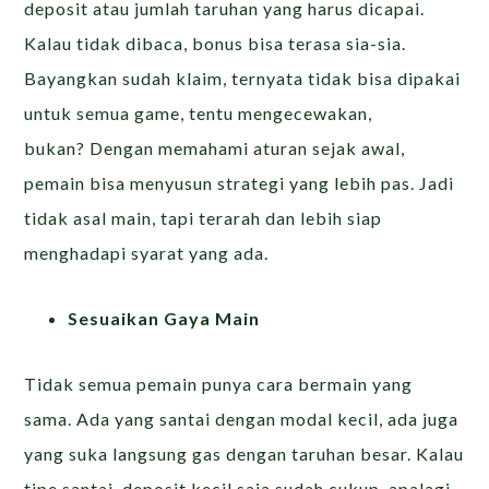
deposit atau jumlah taruhan yang harus dicapai.
Kalau tidak dibaca, bonus bisa terasa sia-sia.
Bayangkan sudah klaim, ternyata tidak bisa dipakai
untuk semua game, tentu mengecewakan,
bukan?
Dengan memahami aturan sejak awal,
pemain bisa menyusun strategi yang lebih pas. Jadi
tidak asal main, tapi terarah dan lebih siap
menghadapi syarat yang ada.
Sesuaikan Gaya Main
Tidak semua pemain punya cara bermain yang
sama. Ada yang santai dengan modal kecil, ada juga
yang suka langsung gas dengan taruhan besar. Kalau
tipe santai, deposit kecil saja sudah cukup, apalagi