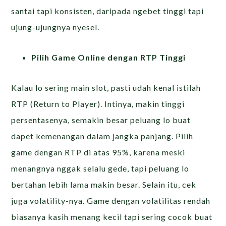
santai tapi konsisten, daripada ngebet tinggi tapi
ujung-ujungnya nyesel.
Pilih Game Online dengan RTP Tinggi
Kalau lo sering main slot, pasti udah kenal istilah
RTP (Return to Player). Intinya, makin tinggi
persentasenya, semakin besar peluang lo buat
dapet kemenangan dalam jangka panjang. Pilih
game dengan RTP di atas 95%, karena meski
menangnya nggak selalu gede, tapi peluang lo
bertahan lebih lama makin besar.
Selain itu, cek
juga volatility-nya. Game dengan volatilitas rendah
biasanya kasih menang kecil tapi sering cocok buat