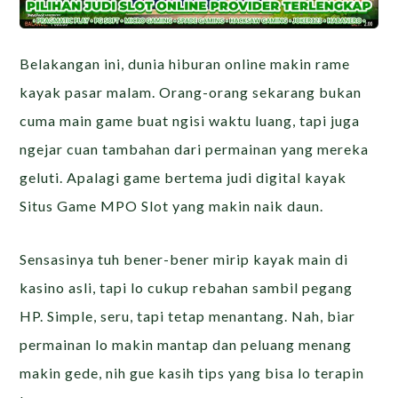
Belakangan ini, dunia hiburan online makin rame
kayak pasar malam. Orang-orang sekarang bukan
cuma main game buat ngisi waktu luang, tapi juga
ngejar cuan tambahan dari permainan yang mereka
geluti. Apalagi game bertema judi digital kayak
Situs Game MPO Slot yang makin naik daun.
Sensasinya tuh bener-bener mirip kayak main di
kasino asli, tapi lo cukup rebahan sambil pegang
HP. Simple, seru, tapi tetap menantang.
Nah, biar
permainan lo makin mantap dan peluang menang
makin gede, nih gue kasih tips yang bisa lo terapin