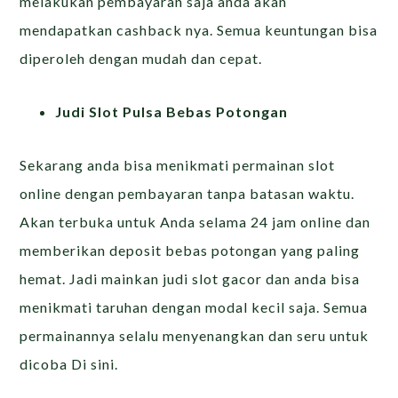
melakukan pembayaran saja anda akan
mendapatkan cashback nya. Semua keuntungan bisa
diperoleh dengan mudah dan cepat.
Judi Slot Pulsa Bebas Potongan
Sekarang anda bisa menikmati permainan slot
online dengan pembayaran tanpa batasan waktu.
Akan terbuka untuk Anda selama 24 jam online dan
memberikan deposit bebas potongan yang paling
hemat. Jadi mainkan judi slot gacor dan anda bisa
menikmati taruhan dengan modal kecil saja. Semua
permainannya selalu menyenangkan dan seru untuk
dicoba Di sini.