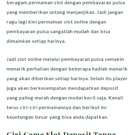
beragam permainan slot dengan pembayaran pulsa
yang memberikan untung menjanjikan.
Jadi jangan
ragu lagi kini permainan slot online dengan
pembayaran pulsa sangatlah mudah dan bisa
dimainkan setiap harinya.
Jadi slot online melalui pembayaran pulsa semakin
menarik perhatian dengan beberapa hadiah menarik
yang akan diberikan setiap harinya.
Selain itu player
juga akan berkesempatan mendapatkan deposit
yang paling murah dengan modal kecil saja. Kenali
terus ciri-ciri permainannya dan berikut ini
keuntungan besar yang bisa anda dapatkan.
Ciri Game Slot Deposit Tanpa