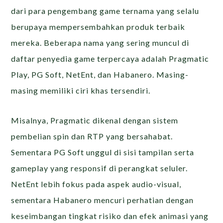
dari para pengembang game ternama yang selalu
berupaya mempersembahkan produk terbaik
mereka. Beberapa nama yang sering muncul di
daftar penyedia game terpercaya adalah Pragmatic
Play, PG Soft, NetEnt, dan Habanero.
Masing-
masing memiliki ciri khas tersendiri.
Misalnya, Pragmatic dikenal dengan sistem
pembelian spin dan RTP yang bersahabat.
Sementara PG Soft unggul di sisi tampilan serta
gameplay yang responsif di perangkat seluler.
NetEnt lebih fokus pada aspek audio-visual,
sementara Habanero mencuri perhatian dengan
keseimbangan tingkat risiko dan efek animasi yang