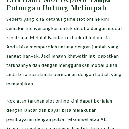
Potongan Untung Melimpah
Seperti yang kita ketahui game slot online kini
semakin menyenangkan untuk dicoba dengan modal
kecil saja. Melalui Bandar terbaik di Indonesia
Anda bisa memperoleh untung dengan jumlah yang
sangat banyak. Jadi jangan khawatir lagi dapatkan
taruhannya dan dengan menggunakan modal pulsa
anda bisa menikmati permainan dengan hadiah yang
menjanjikan.
Kegiatan taruhan slot online kini dapat berjalan
dengan lancar dan bayar bisa melakukan
pembayaran dengan pulsa Telkomsel atau XL.
Semua provider selalu menarik untuk dicoba dan