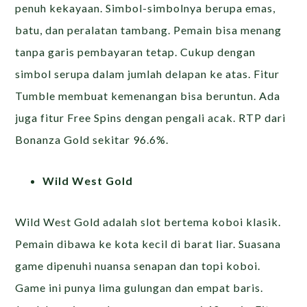
penuh kekayaan. Simbol-simbolnya berupa emas,
batu, dan peralatan tambang. Pemain bisa menang
tanpa garis pembayaran tetap. Cukup dengan
simbol serupa dalam jumlah delapan ke atas. Fitur
Tumble membuat kemenangan bisa beruntun. Ada
juga fitur Free Spins dengan pengali acak. RTP dari
Bonanza Gold sekitar 96.6%.
Wild West Gold
Wild West Gold adalah slot bertema koboi klasik.
Pemain dibawa ke kota kecil di barat liar. Suasana
game dipenuhi nuansa senapan dan topi koboi.
Game ini punya lima gulungan dan empat baris.