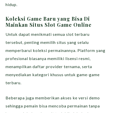
hidup.
Koleksi Game Baru yang Bisa Di
Mainkan Situs Slot Game Online
Untuk dapat menikmati semua slot terbaru
tersebut, penting memilih situs yang selalu
memperbarui koleksi permainannya. Platform yang
profesional biasanya memiliki lisensi resmi,
menampilkan daftar provider ternama, serta
menyediakan kategori khusus untuk game-game
terbaru.
Beberapa juga memberikan akses ke versi demo
sehingga pemain bisa mencoba permainan tanpa