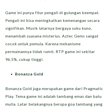
Game ini punya fitur pengali di gulungan keempat.
Pengali ini bisa meningkatkan kemenangan secara
signifikan. Musik latarnya bergaya suku kuno,
menambah suasana misterius. Aztec Gems sangat
cocok untuk pemula. Karena mekanisme
permainannya tidak rumit. RTP game ini sekitar
96.5%, cukup tinggi.
Bonanza Gold
Bonanza Gold juga merupakan game dari Pragmatic
Play. Tema game ini adalah tambang emas dan batu
mulia. Latar belakangnya berupa goa tambang yang