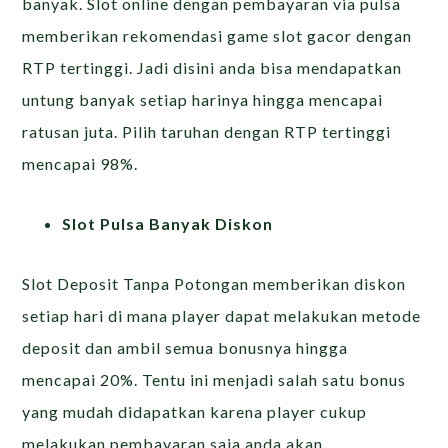
banyak. Slot online dengan pembayaran via pulsa
memberikan rekomendasi game slot gacor dengan
RTP tertinggi. Jadi disini anda bisa mendapatkan
untung banyak setiap harinya hingga mencapai
ratusan juta. Pilih taruhan dengan RTP tertinggi
mencapai 98%.
Slot Pulsa Banyak Diskon
Slot Deposit Tanpa Potongan memberikan diskon
setiap hari di mana player dapat melakukan metode
deposit dan ambil semua bonusnya hingga
mencapai 20%. Tentu ini menjadi salah satu bonus
yang mudah didapatkan karena player cukup
melakukan pembayaran saja anda akan