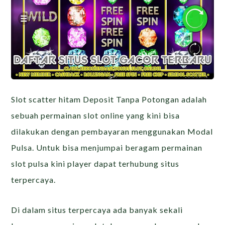
Slot scatter hitam Deposit Tanpa Potongan adalah
sebuah permainan slot online yang kini bisa
dilakukan dengan pembayaran menggunakan Modal
Pulsa. Untuk bisa menjumpai beragam permainan
slot pulsa kini player dapat terhubung situs
terpercaya.
Di dalam situs terpercaya ada banyak sekali