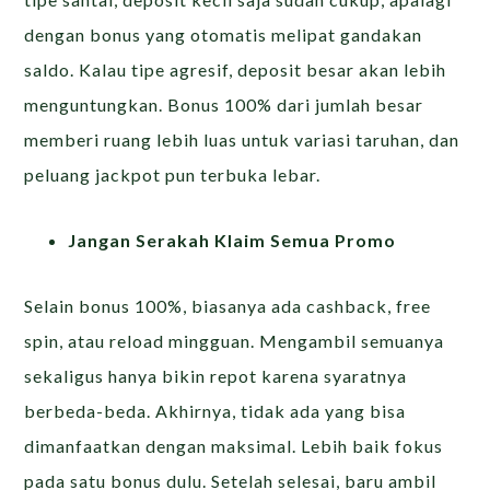
dengan bonus yang otomatis melipat gandakan
saldo.
Kalau tipe agresif, deposit besar akan lebih
menguntungkan. Bonus 100% dari jumlah besar
memberi ruang lebih luas untuk variasi taruhan, dan
peluang jackpot pun terbuka lebar.
Jangan Serakah Klaim Semua Promo
Selain bonus 100%, biasanya ada cashback, free
spin, atau reload mingguan. Mengambil semuanya
sekaligus hanya bikin repot karena syaratnya
berbeda-beda. Akhirnya, tidak ada yang bisa
dimanfaatkan dengan maksimal.
Lebih baik fokus
pada satu bonus dulu. Setelah selesai, baru ambil