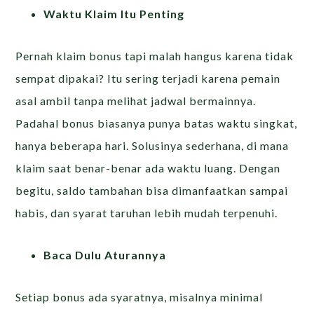
Waktu Klaim Itu Penting
Pernah klaim bonus tapi malah hangus karena tidak
sempat dipakai? Itu sering terjadi karena pemain
asal ambil tanpa melihat jadwal bermainnya.
Padahal bonus biasanya punya batas waktu singkat,
hanya beberapa hari.
Solusinya sederhana, di mana
klaim saat benar-benar ada waktu luang. Dengan
begitu, saldo tambahan bisa dimanfaatkan sampai
habis, dan syarat taruhan lebih mudah terpenuhi.
Baca Dulu Aturannya
Setiap bonus ada syaratnya, misalnya minimal