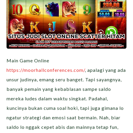
Main Game Online
https://moorhallconferences.com/
, apalagi yang ada
unsur judinya, emang seru banget. Tapi sayangnya,
banyak pemain yang kebablasan sampe saldo
mereka ludes dalam waktu singkat. Padahal,
kuncinya bukan cuma soal hoki, tapi juga gimana lo
ngatur strategi dan emosi saat bermain. Nah, biar
saldo lo nggak cepet abis dan mainnya tetap fun,