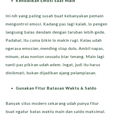
Kendalikan Emosi Saat Main
Ini nih yang paling susah buat kebanyakan pemain
mengontrol emosi. Kadang pas lagi kalah, lo pengen
langsung balas dendam dengan taruhan lebih gede.
Padahal, itu cuma bikin lo makin rugi.
Kalau udah
ngerasa emosian, mending stop dulu. Ambil napas,
minum, atau nonton sesuatu biar tenang. Main lagi
nanti pas pikiran udah adem. Ingat, judi itu harus
dinikmati, bukan dijadikan ajang pelampiasan.
Gunakan Fitur Batasan Waktu & Saldo
Banyak situs modern sekarang udah punya fitur
buat ngatur batas waktu main dan saldo maksimal.