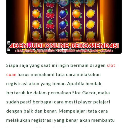
Siapa saja yang saat ini ingin bermain di agen
slot
cuan
harus memahami tata cara melakukan
registrasi akun yang benar. Apabila hendak
bertaruh ke dalam permainan Slot Gacor, maka
sudah pasti berbagai cara mesti player pelajari
dengan baik dan benar. Mempelajari tata cara
melakukan registrasi yang benar akan membantu