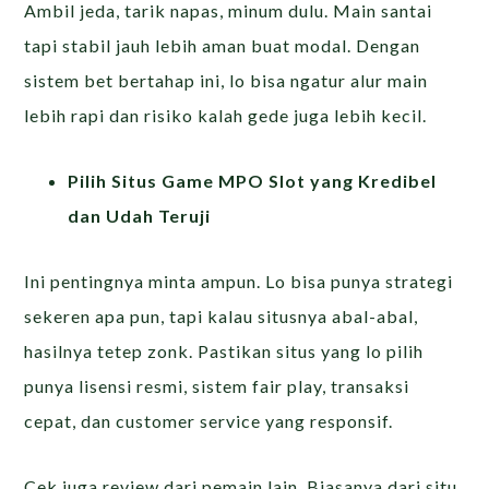
Ambil jeda, tarik napas, minum dulu. Main santai
tapi stabil jauh lebih aman buat modal.
Dengan
sistem bet bertahap ini, lo bisa ngatur alur main
lebih rapi dan risiko kalah gede juga lebih kecil.
Pilih Situs Game MPO Slot yang Kredibel
dan Udah Teruji
Ini pentingnya minta ampun. Lo bisa punya strategi
sekeren apa pun, tapi kalau situsnya abal-abal,
hasilnya tetep zonk. Pastikan situs yang lo pilih
punya lisensi resmi, sistem fair play, transaksi
cepat, dan customer service yang responsif.
Cek juga review dari pemain lain. Biasanya dari situ