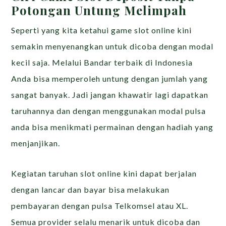
Potongan Untung Melimpah
Seperti yang kita ketahui game slot online kini
semakin menyenangkan untuk dicoba dengan modal
kecil saja. Melalui Bandar terbaik di Indonesia
Anda bisa memperoleh untung dengan jumlah yang
sangat banyak. Jadi jangan khawatir lagi dapatkan
taruhannya dan dengan menggunakan modal pulsa
anda bisa menikmati permainan dengan hadiah yang
menjanjikan.
Kegiatan taruhan slot online kini dapat berjalan
dengan lancar dan bayar bisa melakukan
pembayaran dengan pulsa Telkomsel atau XL.
Semua provider selalu menarik untuk dicoba dan