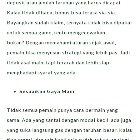
deposit atau jumlah taruhan yang harus dicapai.
Kalau tidak dibaca, bonus bisa terasa sia-sia.
Bayangkan sudah klaim, ternyata tidak bisa dipakai
untuk semua game, tentu mengecewakan,
bukan?
Dengan memahami aturan sejak awal,
pemain bisa menyusun strategi yang lebih pas. Jadi
tidak asal main, tapi terarah dan lebih siap
menghadapi syarat yang ada.
Sesuaikan Gaya Main
Tidak semua pemain punya cara bermain yang
sama. Ada yang santai dengan modal kecil, ada juga
yang suka langsung gas dengan taruhan besar. Kalau
tipe santai, deposit kecil saja sudah cukup, apalagi