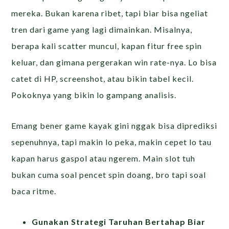
mereka. Bukan karena ribet, tapi biar bisa ngeliat
tren dari game yang lagi dimainkan. Misalnya,
berapa kali scatter muncul, kapan fitur free spin
keluar, dan gimana pergerakan win rate-nya. Lo bisa
catet di HP, screenshot, atau bikin tabel kecil.
Pokoknya yang bikin lo gampang analisis.
Emang bener game kayak gini nggak bisa diprediksi
sepenuhnya, tapi makin lo peka, makin cepet lo tau
kapan harus gaspol atau ngerem. Main slot tuh
bukan cuma soal pencet spin doang, bro tapi soal
baca ritme.
Gunakan Strategi Taruhan Bertahap Biar