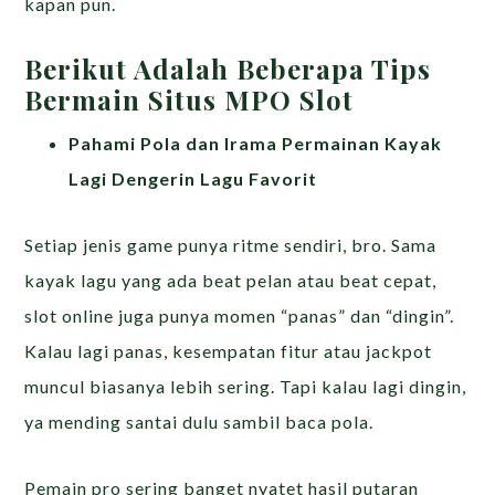
kapan pun.
Berikut Adalah Beberapa Tips
Bermain Situs MPO Slot
Pahami Pola dan Irama Permainan Kayak
Lagi Dengerin Lagu Favorit
Setiap jenis game punya ritme sendiri, bro. Sama
kayak lagu yang ada beat pelan atau beat cepat,
slot online juga punya momen “panas” dan “dingin”.
Kalau lagi panas, kesempatan fitur atau jackpot
muncul biasanya lebih sering. Tapi kalau lagi dingin,
ya mending santai dulu sambil baca pola.
Pemain pro sering banget nyatet hasil putaran