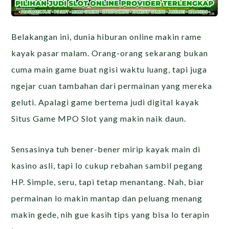
Belakangan ini, dunia hiburan online makin rame
kayak pasar malam. Orang-orang sekarang bukan
cuma main game buat ngisi waktu luang, tapi juga
ngejar cuan tambahan dari permainan yang mereka
geluti. Apalagi game bertema judi digital kayak
Situs Game MPO Slot yang makin naik daun.
Sensasinya tuh bener-bener mirip kayak main di
kasino asli, tapi lo cukup rebahan sambil pegang
HP. Simple, seru, tapi tetap menantang.
Nah, biar
permainan lo makin mantap dan peluang menang
makin gede, nih gue kasih tips yang bisa lo terapin