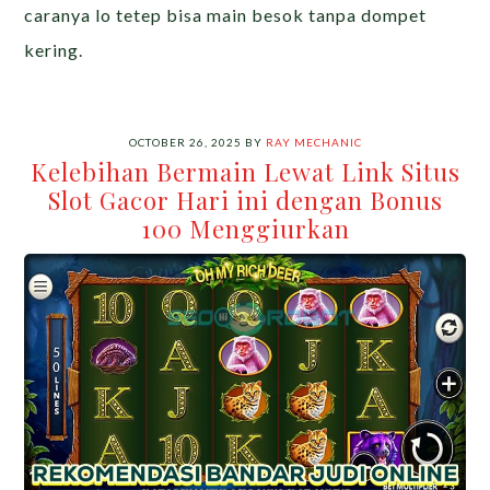
caranya lo tetep bisa main besok tanpa dompet
kering.
OCTOBER 26, 2025
BY
RAY MECHANIC
Kelebihan Bermain Lewat Link Situs
Slot Gacor Hari ini dengan Bonus
100 Menggiurkan