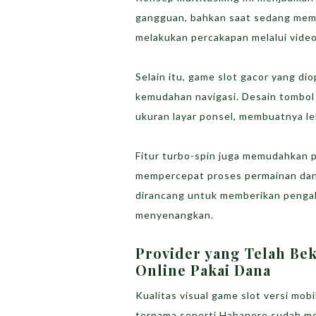
gangguan, bahkan saat sedang membu
melakukan percakapan melalui video 
Selain itu, game slot gacor yang d
kemudahan navigasi. Desain tombol
ukuran layar ponsel, membuatnya le
Fitur turbo-spin juga memudahkan 
mempercepat proses permainan dan
dirancang untuk memberikan pengala
menyenangkan.
Provider yang Telah Be
Online Pakai Dana
Kualitas visual game slot versi mob
ternama seperti Habanero sudah 