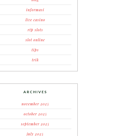
informasi
live casino
rtp slots
slot online
tips
trik
ARCHIVES
november 2025
october 2025
september 2025
july 2025