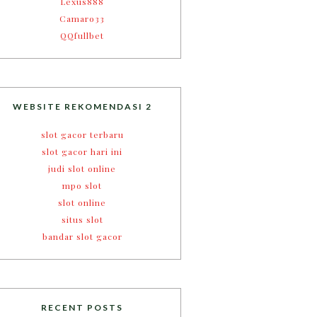
Lexus888
Camaro33
QQfullbet
WEBSITE REKOMENDASI 2
slot gacor terbaru
slot gacor hari ini
judi slot online
mpo slot
slot online
situs slot
bandar slot gacor
RECENT POSTS