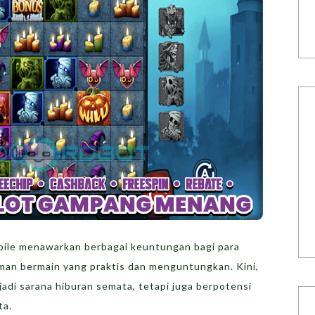
obile menawarkan berbagai keuntungan bagi para
an bermain yang praktis dan menguntungkan. Kini,
jadi sarana hiburan semata, tetapi juga berpotensi
ta.