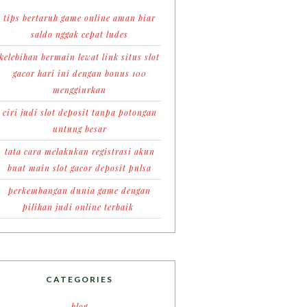
tips bertaruh game online aman biar
saldo nggak cepat ludes
kelebihan bermain lewat link situs slot
gacor hari ini dengan bonus 100
menggiurkan
ciri judi slot deposit tanpa potongan
untung besar
tata cara melakukan registrasi akun
buat main slot gacor deposit pulsa
perkembangan dunia game dengan
pilihan judi online terbaik
CATEGORIES
blog