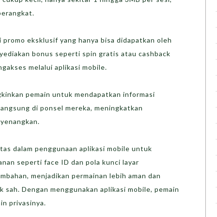
perangkat.
 promo eksklusif yang hanya bisa didapatkan oleh
ediakan bonus seperti spin gratis atau cashback
gakses melalui aplikasi mobile.
ngkinkan pemain untuk mendapatkan informasi
langsung di ponsel mereka, meningkatkan
nyenangkan.
itas dalam penggunaan aplikasi mobile untuk
anan seperti face ID dan pola kunci layar
ambahan, menjadikan permainan lebih aman dan
dak sah. Dengan menggunakan aplikasi mobile, pemain
in privasinya.