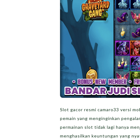
Slot gacor resmi camaro33 versi m
pemain yang menginginkan pengalam
permainan slot tidak lagi hanya men
menghasilkan keuntungan yang nya