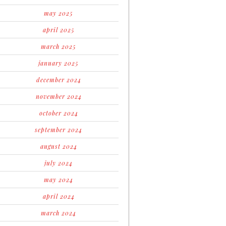
may 2025
april 2025
march 2025
january 2025
december 2024
november 2024
october 2024
september 2024
august 2024
july 2024
may 2024
april 2024
march 2024