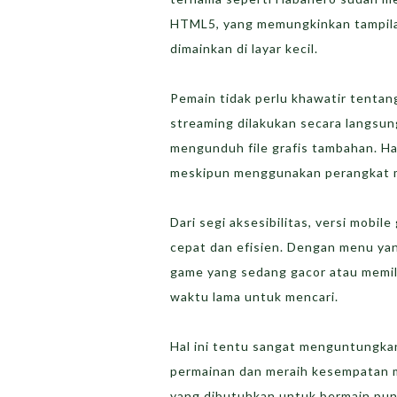
HTML5, yang memungkinkan tampilan
dimainkan di layar kecil.
Pemain tidak perlu khawatir tentan
streaming dilakukan secara langsung
mengunduh file grafis tambahan. Ha
meskipun menggunakan perangkat m
Dari segi aksesibilitas, versi mobi
cepat dan efisien. Dengan menu yan
game yang sedang gacor atau memil
waktu lama untuk mencari.
Hal ini tentu sangat menguntungkan
permainan dan meraih kesempatan m
yang dibutuhkan untuk bermain pun 