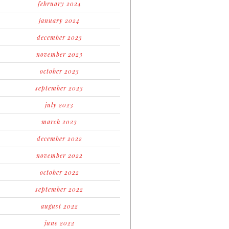
february 2024
january 2024
december 2023
november 2023
october 2023
september 2023
july 2023
march 2023
december 2022
november 2022
october 2022
september 2022
august 2022
june 2022