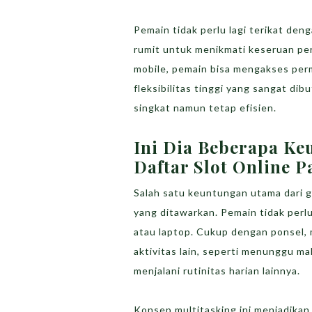
Pemain tidak perlu lagi terikat den
rumit untuk menikmati keseruan per
mobile, pemain bisa mengakses perm
fleksibilitas tinggi yang sangat di
singkat namun tetap efisien.
Ini Dia Beberapa K
Daftar Slot Online 
Salah satu keuntungan utama dari g
yang ditawarkan. Pemain tidak perl
atau laptop. Cukup dengan ponsel,
aktivitas lain, seperti menunggu ma
menjalani rutinitas harian lainnya.
Konsep multitasking ini menjadikan