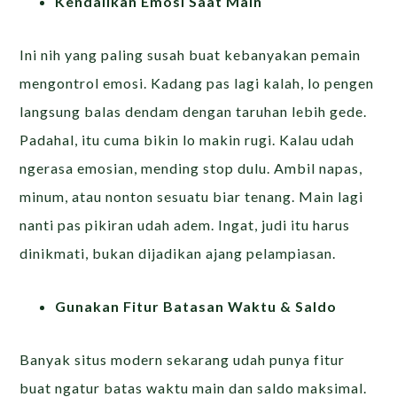
Kendalikan Emosi Saat Main
Ini nih yang paling susah buat kebanyakan pemain
mengontrol emosi. Kadang pas lagi kalah, lo pengen
langsung balas dendam dengan taruhan lebih gede.
Padahal, itu cuma bikin lo makin rugi.
Kalau udah
ngerasa emosian, mending stop dulu. Ambil napas,
minum, atau nonton sesuatu biar tenang. Main lagi
nanti pas pikiran udah adem. Ingat, judi itu harus
dinikmati, bukan dijadikan ajang pelampiasan.
Gunakan Fitur Batasan Waktu & Saldo
Banyak situs modern sekarang udah punya fitur
buat ngatur batas waktu main dan saldo maksimal.