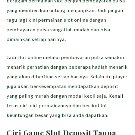
beragam permainan slot dengan pembayaran pulsa
yang memberikan untung menjanjikan.
Jadi jangan
ragu lagi kini permainan slot online dengan
pembayaran pulsa sangatlah mudah dan bisa
dimainkan setiap harinya.
Jadi slot online melalui pembayaran pulsa semakin
menarik perhatian dengan beberapa hadiah menarik
yang akan diberikan setiap harinya.
Selain itu player
juga akan berkesempatan mendapatkan deposit
yang paling murah dengan modal kecil saja. Kenali
terus ciri-ciri permainannya dan berikut ini
keuntungan besar yang bisa anda dapatkan.
Ciri Game Slot Deposit Tanpa