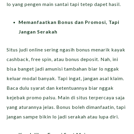
lo yang pengen main santai tapi tetep dapet hasil.
Memanfaatkan Bonus dan Promosi, Tapi
Jangan Serakah
Situs judi online sering ngasih bonus menarik kayak
cashback, free spin, atau bonus deposit. Nah, ini
bisa banget jadi amunisi tambahan biar lo nggak
keluar modal banyak. Tapi ingat, jangan asal klaim.
Baca dulu syarat dan ketentuannya biar nggak
kejebak promo palsu. Main di situs terpercaya saja
yang aturannya jelas. Bonus boleh dimanfaatin, tapi
jangan sampe bikin lo jadi serakah atau lupa diri.