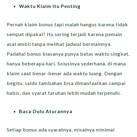
Waktu Klaim Itu Penting
Pernah klaim bonus tapi malah hangus karena tidak
sempat dipakai? Itu sering terjadi karena pemain
asal ambil tanpa melihat jadwal bermainnya.
Padahal bonus biasanya punya batas waktu singkat,
hanya beberapa hari.
Solusinya sederhana, di mana
klaim saat benar-benar ada waktu luang. Dengan
begitu, saldo tambahan bisa dimanfaatkan sampai
habis, dan syarat taruhan lebih mudah terpenuhi.
Baca Dulu Aturannya
Setiap bonus ada syaratnya, misalnya minimal