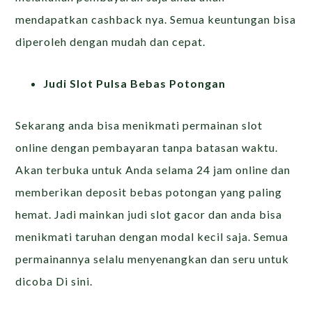
mendapatkan cashback nya. Semua keuntungan bisa
diperoleh dengan mudah dan cepat.
Judi Slot Pulsa Bebas Potongan
Sekarang anda bisa menikmati permainan slot
online dengan pembayaran tanpa batasan waktu.
Akan terbuka untuk Anda selama 24 jam online dan
memberikan deposit bebas potongan yang paling
hemat. Jadi mainkan judi slot gacor dan anda bisa
menikmati taruhan dengan modal kecil saja. Semua
permainannya selalu menyenangkan dan seru untuk
dicoba Di sini.