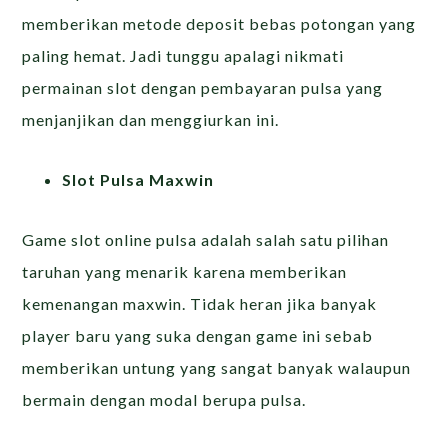
memberikan metode deposit bebas potongan yang
paling hemat. Jadi tunggu apalagi nikmati
permainan slot dengan pembayaran pulsa yang
menjanjikan dan menggiurkan ini.
Slot Pulsa Maxwin
Game slot online pulsa adalah salah satu pilihan
taruhan yang menarik karena memberikan
kemenangan maxwin. Tidak heran jika banyak
player baru yang suka dengan game ini sebab
memberikan untung yang sangat banyak walaupun
bermain dengan modal berupa pulsa.