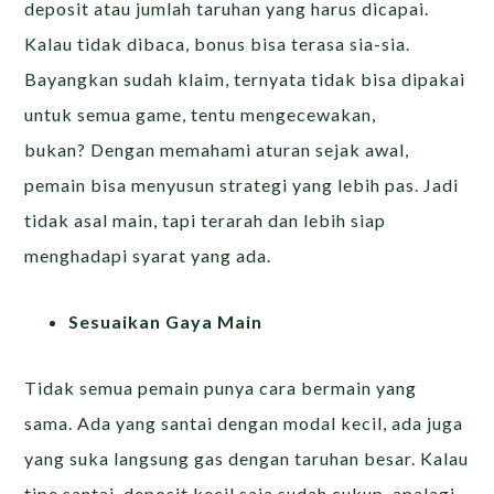
deposit atau jumlah taruhan yang harus dicapai.
Kalau tidak dibaca, bonus bisa terasa sia-sia.
Bayangkan sudah klaim, ternyata tidak bisa dipakai
untuk semua game, tentu mengecewakan,
bukan?
Dengan memahami aturan sejak awal,
pemain bisa menyusun strategi yang lebih pas. Jadi
tidak asal main, tapi terarah dan lebih siap
menghadapi syarat yang ada.
Sesuaikan Gaya Main
Tidak semua pemain punya cara bermain yang
sama. Ada yang santai dengan modal kecil, ada juga
yang suka langsung gas dengan taruhan besar. Kalau
tipe santai, deposit kecil saja sudah cukup, apalagi