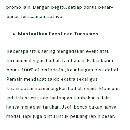
promo lain. Dengan begitu, setiap bonus benar-
benar terasa manfaatnya.
Manfaatkan Event dan Turnamen
Beberapa situs sering mengadakan event atau
turnamen dengan hadiah tambahan. Kalau klaim
bonus 100% di periode ini, keuntungan bisa dobel.
Pemain mendapat saldo ekstra sekaligus
kesempatan memenangkan hadiah event.
Main pun
jadi lebih seru, ada tantangan tambahan selain
hanya mengejar taruhan. Jadi, bonus bukan hanya
modal, tapi juga pintu untuk peluang lebih besar.