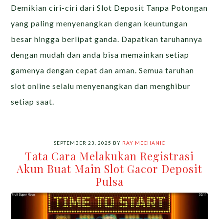
Demikian ciri-ciri dari Slot Deposit Tanpa Potongan
yang paling menyenangkan dengan keuntungan
besar hingga berlipat ganda. Dapatkan taruhannya
dengan mudah dan anda bisa memainkan setiap
gamenya dengan cepat dan aman. Semua taruhan
slot online selalu menyenangkan dan menghibur
setiap saat.
SEPTEMBER 23, 2025
BY
RAY MECHANIC
Tata Cara Melakukan Registrasi
Akun Buat Main Slot Gacor Deposit
Pulsa