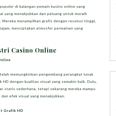
n populer di kalangan pemain kasino online yang
ual yang menakjubkan dan peluang untuk meraih
 Mereka menampilkan grafis dengan resolusi tinggi,
g tajam, menciptakan atmosfer permainan yang
tri Casino Online
Online
 telah memungkinkan pengembang perangkat lunak
k HD dengan kualitas visual yang semakin baik. Dulu,
r statis sederhana, tetapi sekarang mereka mampu
 dan efek visual yang menakjubkan.
ot Grafik HD