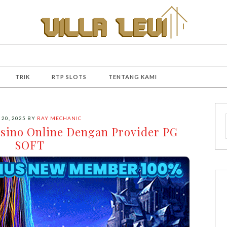
TRIK
RTP SLOTS
TENTANG KAMI
20, 2025
BY
RAY MECHANIC
asino Online Dengan Provider PG
SOFT