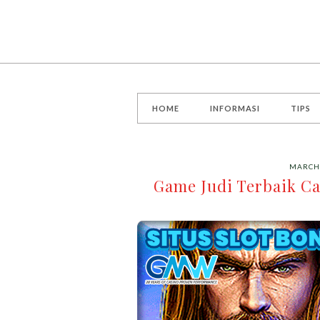
HOME
INFORMASI
TIPS
MARCH 
Game Judi Terbaik C