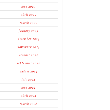
may 2025
april 2025
march 2025
january 2025
december 2024
november 2024
october 2024
september 2024
august 2024
july 2024
may 2024
april 2024
march 2024