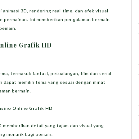
 animasi 3D, rendering real-time, dan efek visual
me permainan. Ini memberikan pengalaman bermain
 pemain.
line Grafik HD
ma, termasuk fantasi, petualangan, film dan serial
ain dapat memilih tema yang sesuai dengan minat
aman bermain.
asino Online Grafik HD
HD memberikan detail yang tajam dan visual yang
g menarik bagi pemain.