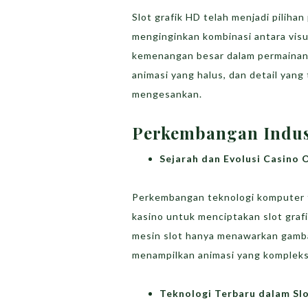
Slot grafik HD telah menjadi piliha
menginginkan kombinasi antara vis
kemenangan besar dalam permainan.
animasi yang halus, dan detail yan
mengesankan.
Perkembangan Indus
Sejarah dan Evolusi Casino 
Perkembangan teknologi komputer
kasino untuk menciptakan slot grafi
mesin slot hanya menawarkan gamba
menampilkan animasi yang kompleks
Teknologi Terbaru dalam Sl