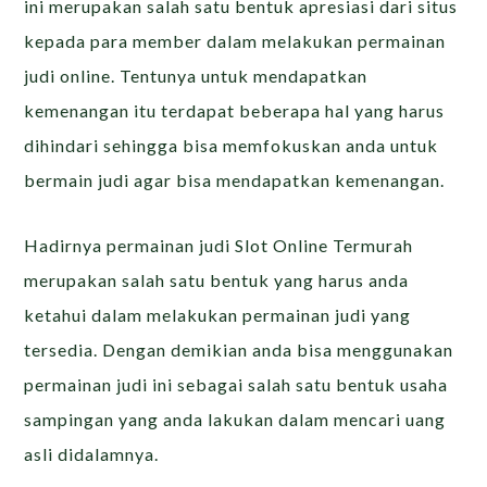
ini merupakan salah satu bentuk apresiasi dari situs
kepada para member dalam melakukan permainan
judi online. Tentunya untuk mendapatkan
kemenangan itu terdapat beberapa hal yang harus
dihindari sehingga bisa memfokuskan anda untuk
bermain judi agar bisa mendapatkan kemenangan.
Hadirnya permainan judi Slot Online Termurah
merupakan salah satu bentuk yang harus anda
ketahui dalam melakukan permainan judi yang
tersedia. Dengan demikian anda bisa menggunakan
permainan judi ini sebagai salah satu bentuk usaha
sampingan yang anda lakukan dalam mencari uang
asli didalamnya.