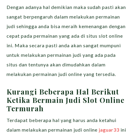
Dengan adanya hal demikian maka sudah pasti akan
sangat berpengaruh dalam melakukan permainan
judi sehingga anda bisa meraih kemenangan dengan
cepat pada permainan yang ada di situs slot online
ini. Maka secara pasti anda akan sangat mumpuni
untuk melakukan permainan judi yang ada pada
situs dan tentunya akan dimudahkan dalam
melakukan permainan judi online yang tersedia.
Kurangi Beberapa Hal Berikut
Ketika Bermain Judi Slot Online
Termurah
Terdapat beberapa hal yang harus anda ketahui
dalam melakukan permainan judi online
jaguar33
ini