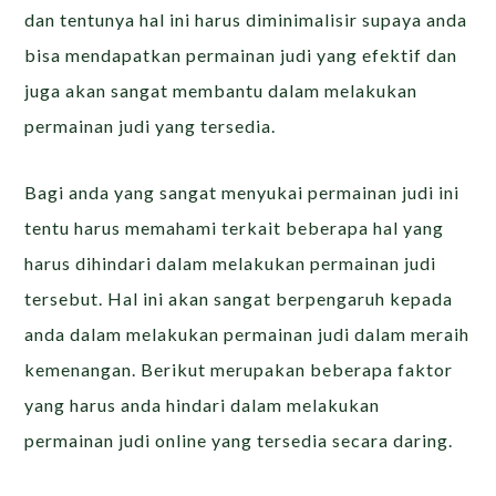
dan tentunya hal ini harus diminimalisir supaya anda
bisa mendapatkan permainan judi yang efektif dan
juga akan sangat membantu dalam melakukan
permainan judi yang tersedia.
Bagi anda yang sangat menyukai permainan judi ini
tentu harus memahami terkait beberapa hal yang
harus dihindari dalam melakukan permainan judi
tersebut. Hal ini akan sangat berpengaruh kepada
anda dalam melakukan permainan judi dalam meraih
kemenangan. Berikut merupakan beberapa faktor
yang harus anda hindari dalam melakukan
permainan judi online yang tersedia secara daring.