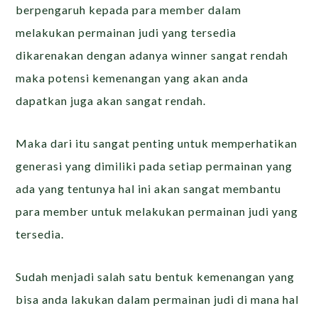
berpengaruh kepada para member dalam
melakukan permainan judi yang tersedia
dikarenakan dengan adanya winner sangat rendah
maka potensi kemenangan yang akan anda
dapatkan juga akan sangat rendah.
Maka dari itu sangat penting untuk memperhatikan
generasi yang dimiliki pada setiap permainan yang
ada yang tentunya hal ini akan sangat membantu
para member untuk melakukan permainan judi yang
tersedia.
Sudah menjadi salah satu bentuk kemenangan yang
bisa anda lakukan dalam permainan judi di mana hal