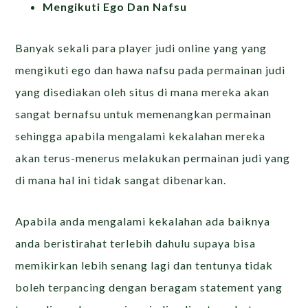
Mengikuti Ego Dan Nafsu
Banyak sekali para player judi online yang yang
mengikuti ego dan hawa nafsu pada permainan judi
yang disediakan oleh situs di mana mereka akan
sangat bernafsu untuk memenangkan permainan
sehingga apabila mengalami kekalahan mereka
akan terus-menerus melakukan permainan judi yang
di mana hal ini tidak sangat dibenarkan.
Apabila anda mengalami kekalahan ada baiknya
anda beristirahat terlebih dahulu supaya bisa
memikirkan lebih senang lagi dan tentunya tidak
boleh terpancing dengan beragam statement yang