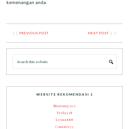
kemenangan anda.
❮❮
PREVIOUS POST
NEXT POST
❯ ❯
WEBSITE REKOMENDASI 1
Mustang303
Tesla338
Lexus888
Camaro33