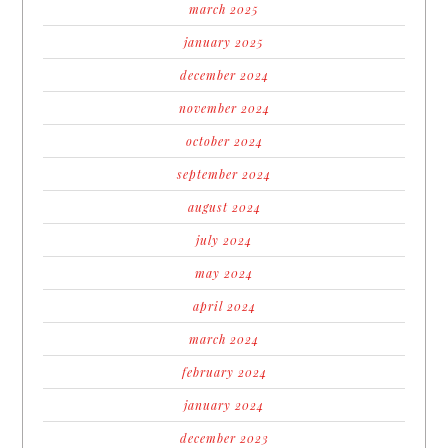
march 2025
january 2025
december 2024
november 2024
october 2024
september 2024
august 2024
july 2024
may 2024
april 2024
march 2024
february 2024
january 2024
december 2023