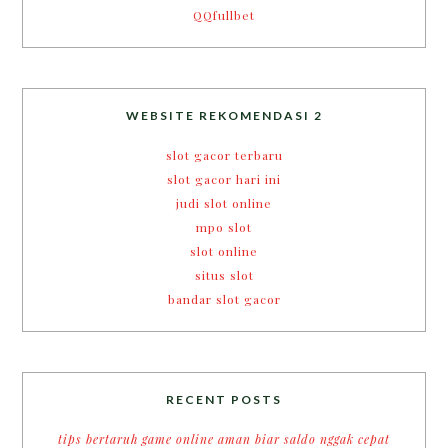
QQfullbet
WEBSITE REKOMENDASI 2
slot gacor terbaru
slot gacor hari ini
judi slot online
mpo slot
slot online
situs slot
bandar slot gacor
RECENT POSTS
tips bertaruh game online aman biar saldo nggak cepat