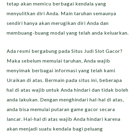
tetap akan memicu berbagai kendala yang
menyulitkan diri Anda. Main taruhan semaunya
sendiri hanya akan merugikan diri Anda dan
membuang-buang modal yang telah anda keluarkan.
Ada resmi bergabung pada Situs Judi Slot Gacor?
Maka sebelum memulai taruhan, Anda wajib
menyimak berbagai informasi yang telah kami
Uraikan di atas. Bermain pada situs ini, beberapa
hal di atas wajib untuk Anda hindari dan tidak boleh
anda lakukan. Dengan menghindari hal-hal di atas,
anda bisa memulai putaran game gacor secara
lancar. Hal-hal di atas wajib Anda hindari karena
akan menjadi suatu kendala bagi peluang